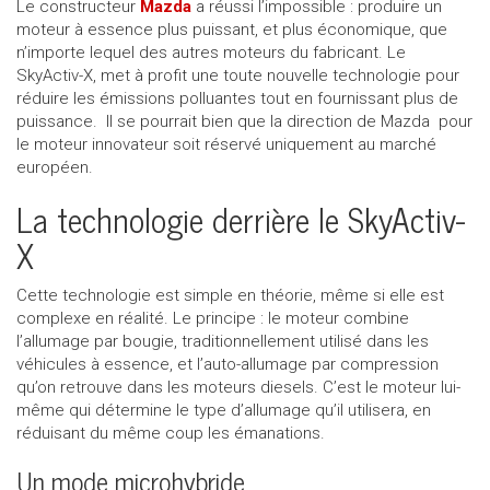
Le constructeur
Mazda
a réussi l’impossible : produire un
moteur à essence plus puissant, et plus économique, que
Appeler nous maintenant!
1 855 771-2524
n’importe lequel des autres moteurs du fabricant. Le
SkyActiv-X, met à profit une toute nouvelle technologie pour
réduire les émissions polluantes tout en fournissant plus de
puissance. Il se pourrait bien que la direction de Mazda pour
le moteur innovateur soit réservé uniquement au marché
européen.
La technologie derrière le SkyActiv-
X
Cette technologie est simple en théorie, même si elle est
complexe en réalité. Le principe : le moteur combine
l’allumage par bougie, traditionnellement utilisé dans les
véhicules à essence, et l’auto-allumage par compression
qu’on retrouve dans les moteurs diesels. C’est le moteur lui-
même qui détermine le type d’allumage qu’il utilisera, en
réduisant du même coup les émanations.
Un mode microhybride