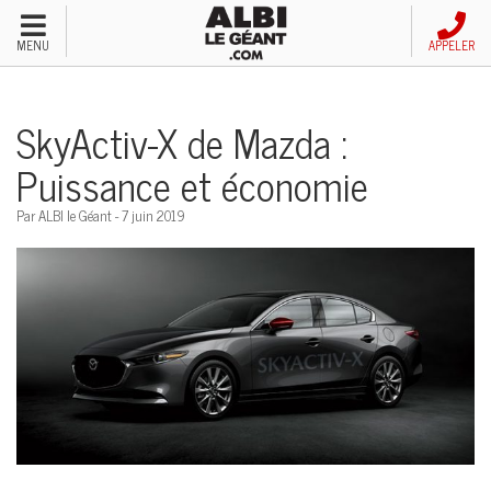
Menu
MENU
APPELER
Véhicules neufs
SkyActiv-X de Mazda :
Véhicules d'occasion
Puissance et économie
Financement automobile
Par ALBI le Géant - 7 juin 2019
Service après-vente
Emploi et carrières
Concessions
Appeler nous maintenant!