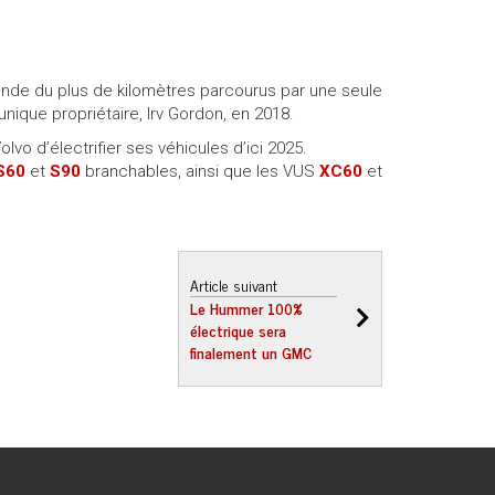
monde du plus de kilomètres parcourus par une seule
nique propriétaire, Irv Gordon, en 2018.
lvo d’électrifier ses véhicules d’ici 2025.
S
6
0
et
S90
branchables, ainsi que les VUS
XC60
et
Article suivant
Le Hummer 100%
électrique sera
finalement un GMC