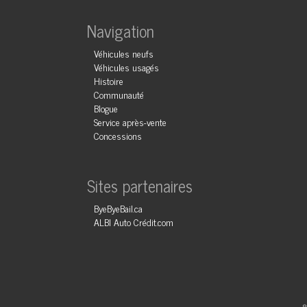
Navigation
Véhicules neufs
Véhicules usagés
Histoire
Communauté
Blogue
Service après-vente
Concessions
Sites partenaires
ByeByeBail.ca
ALBI Auto Crédit.com
©