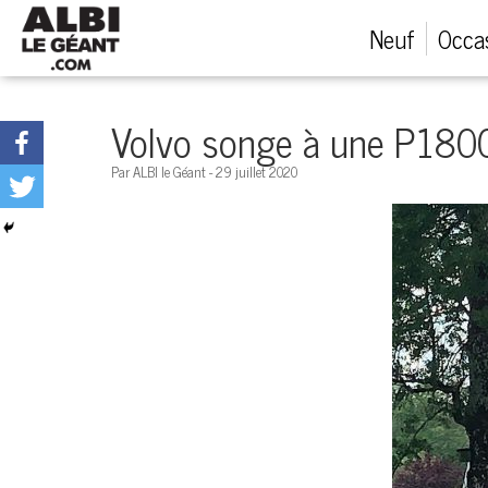
Menu
Neuf
Occa
Véhicules neufs
Volvo songe à une P1800
Véhicules d'occasion
Par ALBI le Géant - 29 juillet 2020
Financement automobile
Service après-vente
Emploi et carrières
Concessions
Appeler nous maintenant!