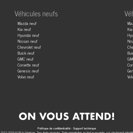
Véhicules neufs
Vé
Mazda neuf
Ma
Kia neuf
Kia
Hyundai neuf
Hyu
Nissan neuf
Nis
Chevrolet neuf
Che
Buick neuf
Bui
GMC neuf
GM
Corvette neuf
Cor
Genesis neuf
Gen
Volvo neuf
Vol
Politique de confidentialité
-
Support technique
 2012-2019 ALBI le Géant inc. Tous droits réservés. Toute reproduction, en tout ou en partie, est strictement interdit