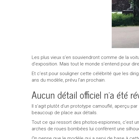
Appeler nous maintenant!
1 855 771-2524
Les plus vieux s’en souviendront comme de la voit
d’exposition. Mais tout le monde s’entend pour dire 
Et c’est pour souligner cette célébrité que les dir
ans du modèle, prévu l’an prochain.
Aucun détail officiel n’a été ré
Il s’agit plutôt d’un prototype camouflé, aperçu p
beaucoup de place aux détails.
Tout ce qui ressort des photos-espionnes, c’est un
arches de roues bombées lui confèrent une silhoue
On pense que le modèle qui a servi de base à cett