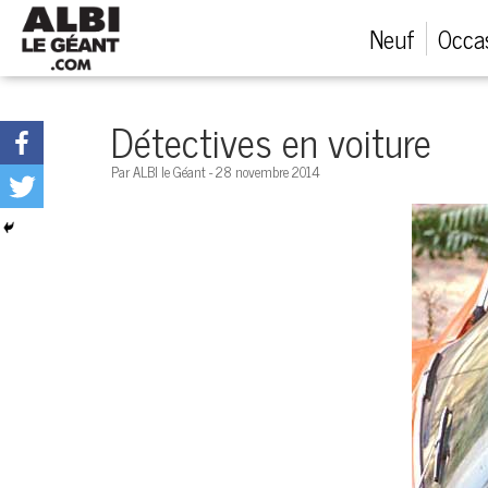
Menu
Neuf
Occa
Véhicules neufs
Détectives en voiture
Véhicules d'occasion
Par ALBI le Géant - 28 novembre 2014
Financement automobile
Service après-vente
Emploi et carrières
Concessions
Appeler nous maintenant!