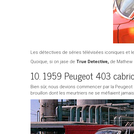
Appeler nous maintenant!
1 855 771-2524
Les détectives de séries télévisées iconiques et le
Quoique, si on jase de
True Detective,
de Mathew 
10. 1959 Peugeot 403 cabrio
Bien sûr, nous devions commencer par la Peugeot 
brouillon dont les meurtriers ne se méfiaient jamai