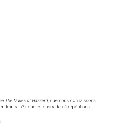
ine
The Dukes of Hazzard
, que nous connaissons
e en français?), car les cascades à répétitions
!