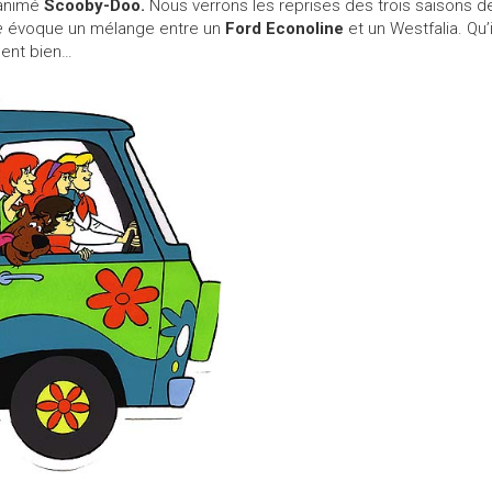
 animé
Scooby-Doo.
Nous verrons les reprises des trois saisons d
e
évoque un mélange entre un
Ford Econoline
et un Westfalia. Qu
nent bien…