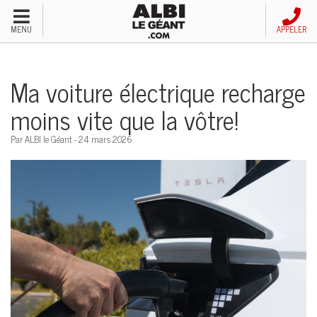
Menu
MENU
APPELER
Véhicules neufs
Ma voiture électrique recharge
Véhicules d'occasion
moins vite que la vôtre!
Financement automobile
Par ALBI le Géant - 24 mars 2026
Service après-vente
Emploi et carrières
Concessions
Appeler nous maintenant!