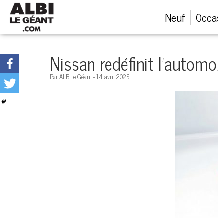
Menu
Neuf
Occa
Véhicules neufs
Nissan redéfinit l’automo
Véhicules d'occasion
Par ALBI le Géant - 14 avril 2026
Financement automobile
Service après-vente
Emploi et carrières
Concessions
Appeler nous maintenant!