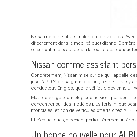
Appeler nous maintenant!
1 855 771-2524
Nissan ne parle plus simplement de voitures. Avec sa 
directement dans la mobilité quotidienne. Derrière
et surtout mieux adaptés à la réalité des conducte
Nissan comme assistant pers
Concrètement, Nissan mise sur ce qu’il appelle des vé
jusqu’à 90 % de sa gamme à long terme. Ces systèmes
conducteur. En gros, que le véhicule devienne un vé
Mais ce virage technologique ne vient pas seul. Le
concentrer sur des modèles plus forts, mieux posit
mondiales, et non de véhicules offerts chez ALBI L
Et c’est ici que ça devient particulièrement inté
Un bonne nouvelle pour ALBI