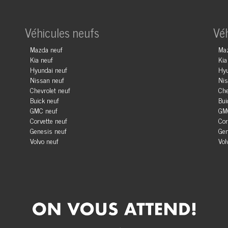
Véhicules neufs
Vé
Mazda neuf
Ma
Kia neuf
Kia
Hyundai neuf
Hyu
Nissan neuf
Nis
Chevrolet neuf
Che
Buick neuf
Bui
GMC neuf
GM
Corvette neuf
Cor
Genesis neuf
Gen
Volvo neuf
Vol