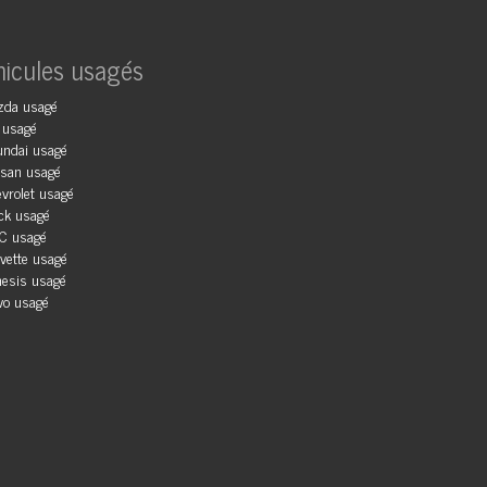
hicules usagés
zda usagé
 usagé
ndai usagé
san usagé
vrolet usagé
ck usagé
C usagé
vette usagé
esis usagé
vo usagé