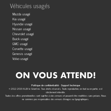
Véhicules usagés
Mazda usagé
Kia usagé
Hyundai usagé
Nissan usagé
Chevrolet usagé
Buick usagé
GMC usagé
Corvette usagé
Genesis usagé
Volvo usagé
Politique de confidentialité
-
Support technique
© 2012-2019 ALBI le Géant inc. Tous droits réservés. Toute reproduction, en tout ou en partie, est
strictement interdite.
Toutes les offres promotionelles sont sujettes à des erreurs et peuvent être modifiées sans préavis. Nous
ne sommes pas responsables des erreurs d'images ou typographiques.