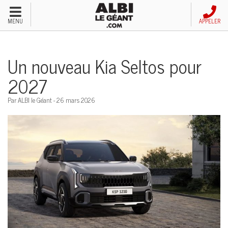
Menu
MENU
APPELER
Véhicules neufs
Un nouveau Kia Seltos pour
Véhicules d'occasion
2027
Financement automobile
Par ALBI le Géant - 26 mars 2026
Service après-vente
Emploi et carrières
Concessions
Appeler nous maintenant!