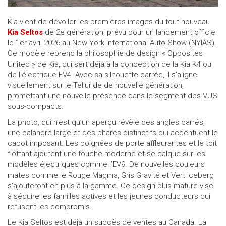
Appeler nous maintenant!
1 855 771-2524
Kia vient de dévoiler les premières images du tout nouveau
Kia Seltos
de 2e génération, prévu pour un lancement officiel
le 1er avril 2026 au New York International Auto Show (NYIAS).
Ce modèle reprend la philosophie de design « Opposites
United » de Kia, qui sert déjà à la conception de la Kia K4 ou
de l’électrique EV4. Avec sa silhouette carrée, il s’aligne
visuellement sur le Telluride de nouvelle génération,
promettant une nouvelle présence dans le segment des VUS
sous-compacts.
La photo, qui n’est qu’un aperçu révèle des angles carrés,
une calandre large et des phares distinctifs qui accentuent le
capot imposant. Les poignées de porte affleurantes et le toit
flottant ajoutent une touche moderne et se calque sur les
modèles électriques comme l’EV9. De nouvelles couleurs
mates comme le Rouge Magma, Gris Gravité et Vert Iceberg
s’ajouteront en plus à la gamme. Ce design plus mature vise
à séduire les familles actives et les jeunes conducteurs qui
refusent les compromis.
Le Kia Seltos est déjà un succès de ventes au Canada. La