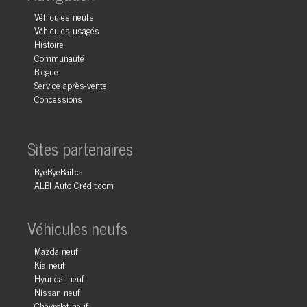
Véhicules neufs
Véhicules usagés
Histoire
Communauté
Blogue
Service après-vente
Concessions
Sites partenaires
ByeByeBail.ca
ALBI Auto Crédit.com
Véhicules neufs
Mazda neuf
Kia neuf
Hyundai neuf
Nissan neuf
Chevrolet neuf