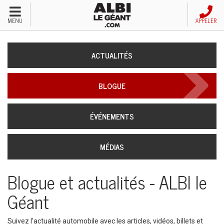
Menu
MENU
APPELER
Véhicules neufs
ACTUALITÉS
Véhicules d'occasion
BLOGUE
Financement automobile
ÉVÉNEMENTS
Service après-vente
MÉDIAS
Emploi et carrières
Blogue et actualités - ALBI le
Concessions
Géant
Appeler nous maintenant!
Suivez l'actualité automobile avec les articles, vidéos, billets et