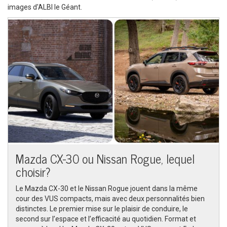
images d'ALBI le Géant.
Appeler nous maintenant!
1 855 771-2524
Mazda CX-30 ou Nissan Rogue, lequel
choisir?
Le Mazda CX-30 et le Nissan Rogue jouent dans la même
cour des VUS compacts, mais avec deux personnalités bien
distinctes. Le premier mise sur le plaisir de conduire, le
second sur l’espace et l’efficacité au quotidien. ​Format et