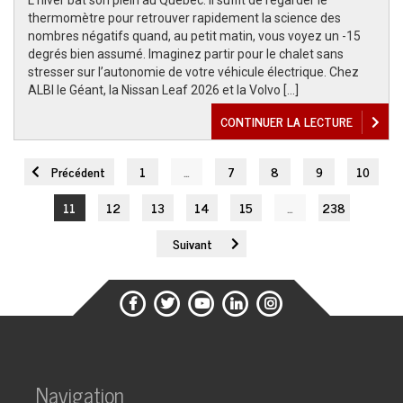
L’hiver bat son plein au Québec. Il suffit de regarder le
thermomètre pour retrouver rapidement la science des
nombres négatifs quand, au petit matin, vous voyez un -15
degrés bien assumé. Imaginez partir pour le chalet sans
stresser sur l’autonomie de votre véhicule électrique. Chez
ALBI le Géant, la Nissan Leaf 2026 et la Volvo […]
CONTINUER LA LECTURE
Précédent
1
…
7
8
9
10
11
12
13
14
15
…
238
Suivant
Navigation