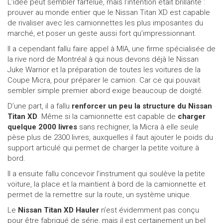
L’idée peut sembler farfelue, mais l’intention était brillante :
prouver au monde entier que le Nissan Titan XD est capable
Appeler nous maintenant!
1 855 771-2524
de rivaliser avec les camionnettes les plus imposantes du
marché, et poser un geste aussi fort qu’impressionnant.
Il a cependant fallu faire appel à MIA, une firme spécialisée de
la rive nord de Montréal à qui nous devons déjà le Nissan
Juke Warrior et la préparation de toutes les voitures de la
Coupe Micra, pour préparer le camion. Car ce qui pouvait
sembler simple premier abord exige beaucoup de doigté.
D’une part, il a fallu
renforcer un peu la structure du Nissan
Titan XD
. Même si la camionnette est capable de
charger
quelque 2000 livres
sans rechigner, la Micra à elle seule
pèse plus de 2300 livres, auxquelles il faut ajouter le poids du
support articulé qui permet de charger la petite voiture à
bord.
Il a ensuite fallu concevoir l’instrument qui soulève la petite
voiture, la place et la maintient à bord de la camionnette et
permet de la remettre sur la route, un système unique.
Le
Nissan Titan XD Hauler
n’est évidemment pas conçu
pour être fabriqué de série, mais il est certainement un bel