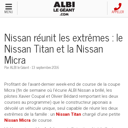
Menu
MENU
APPELER
Véhicules neufs
Nissan réunit les extrêmes : le
Véhicules d'occasion
Nissan Titan et la Nissan
Micra
Financement automobile
Par ALBI le Géant - 13 septembre 2016
Service après-vente
Profitant de l’avant-dernier week-end de course de la coupe
Emploi et carrières
Micra (fin de semaine où l’écurie ALBI Nissan a brillé, les
pilotes Xavier Coupal et Olivier Bédard remportant les deux
courses au programme) que le constructeur japonais a
Concessions
dévoilé un véhicule unique, seul capable de réunir les deux
extrêmes de la famille : un
Nissan Titan
chargé d’une petite
Nissan Micra
de course.
Appeler nous maintenant!