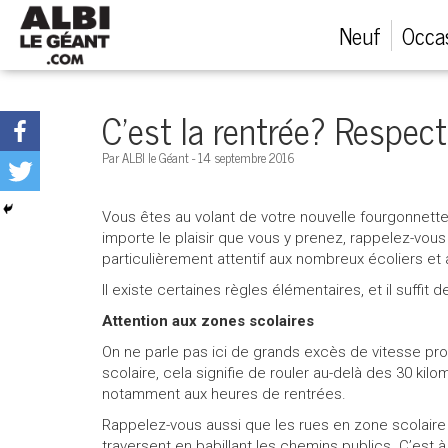
Menu
Neuf
Occa
Véhicules neufs
C’est la rentrée? Respect
Véhicules d'occasion
Par ALBI le Géant - 14 septembre 2016
Financement automobile
Vous êtes au volant de votre nouvelle fourgonnette
importe le plaisir que vous y prenez, rappelez-vous 
Service après-vente
particulièrement attentif aux nombreux écoliers et 
Il existe certaines règles élémentaires, et il suff
Emploi et carrières
Attention aux zones scolaires
On ne parle pas ici de grands excès de vitesse pr
Concessions
scolaire, cela signifie de rouler au-delà des 30 ki
notamment aux heures de rentrées.
Appeler nous maintenant!
Rappelez-vous aussi que les rues en zone scolaire 
traversent en babillant les chemins publics. C’est 