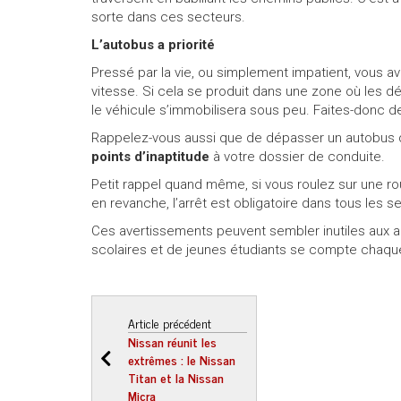
sorte dans ces secteurs.
Appeler nous maintenant!
1 855 771-2524
L’autobus a priorité
Pressé par la vie, ou simplement impatient, vous av
vitesse. Si cela se produit dans une zone où les d
le véhicule s’immobilisera sous peu. Faites-donc 
Rappelez-vous aussi que de dépasser un autobus 
points d’inaptitude
à votre dossier de conduite.
Petit rappel quand même, si vous roulez sur une rout
en revanche, l’arrêt est obligatoire dans tous les s
Ces avertissements peuvent sembler inutiles aux 
scolaires et de jeunes étudiants se compte chaque
Article précédent
Nissan réunit les
extrêmes : le Nissan
Titan et la Nissan
Micra