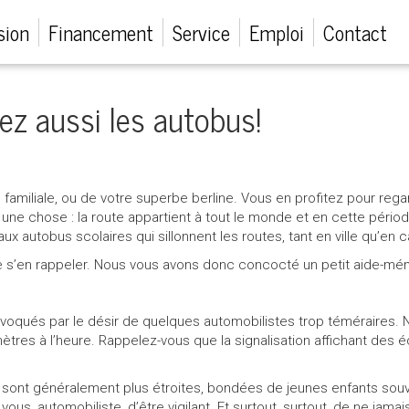
sion
Financement
Service
Emploi
Contact
ez aussi les autobus!
 familiale, ou de votre superbe berline. Vous en profitez pour reg
une chose : la route appartient à tout le monde et en cette période
aux autobus scolaires qui sillonnent les routes, tant en ville qu’en
it de s’en rappeler. Nous vous avons donc concocté un petit aide-mém
ovoqués par le désir de quelques automobilistes trop téméraires. 
lomètres à l’heure. Rappelez-vous que la signalisation affichant des
sont généralement plus étroites, bondées de jeunes enfants souven
à vous, automobiliste, d’être vigilant. Et surtout, surtout, de ne