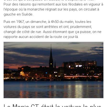
Pour des raisons qui remontent aux lois féodales en vigueur à
l’époque où la monarchie régnait sur les pays, on circulait à
gauche en Suède.
Puis en 1967, un dimanche, à 4h50 du matin, toutes les
voitures du pays se sont arrêtées et ont, prudemment,
changé de côté de rue. Aussi étonnant que ça puisse, on ne
rapporte aucun accident de la route ce jour-là.
La Manic GT était la voiture la plus