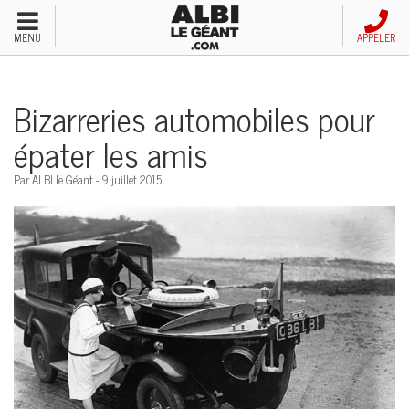
Menu
MENU
APPELER
Véhicules neufs
Bizarreries automobiles pour
Véhicules d'occasion
épater les amis
Financement automobile
Par ALBI le Géant - 9 juillet 2015
Service après-vente
Emploi et carrières
Concessions
Appeler nous maintenant!