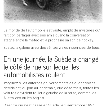
Appeler nous maintenant!
1 855 771-2524
Le monde de l’automobile est vaste, emplit de mystères qu’il
fait bon partager avec ses amis quand la conversation
stagne entre la météo et la prochaine saison de hockey.
Épatez la galerie avec des vérités vraies inconnues de tous!
En une journée, la Suède a changé
le côté de rue sur lequel les
automobilistes roulent
Imaginez si les autorités gouvernementales québécoises
décidaient, du jour au lendemain, que désormais, toutes les
voitures devraient rouler à gauche de la route, comme les
Australiens ou les Anglais.
C’est ce qui s’est passé en Suède, le 3 septembre 1967.