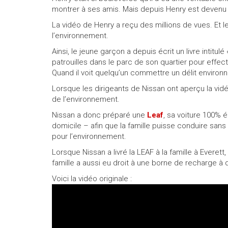
montrer à ses amis. Mais depuis Henry est devenu 
Appeler nous maintenant!
1 855 771-2524
La vidéo de Henry a reçu des millions de vues. Et l
l’environnement.
Ainsi, le jeune garçon a depuis écrit un livre intitu
patrouilles dans le parc de son quartier pour effec
Quand il voit quelqu’un commettre un délit environneme
Lorsque les dirigeants de Nissan ont aperçu la vid
de l’environnement.
Nissan a donc préparé une
Leaf
, sa voiture 100% é
domicile – afin que la famille puisse conduire san
pour l’environnement.
Lorsque Nissan a livré la LEAF à la famille à Everet
famille a aussi eu droit à une borne de recharge à 
Voici la vidéo originale :