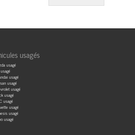
hicules usagés
zda usagé
 usagé
ndai usagé
san usagé
vrolet usagé
ck usagé
C usagé
vette usagé
esis usagé
vo usagé