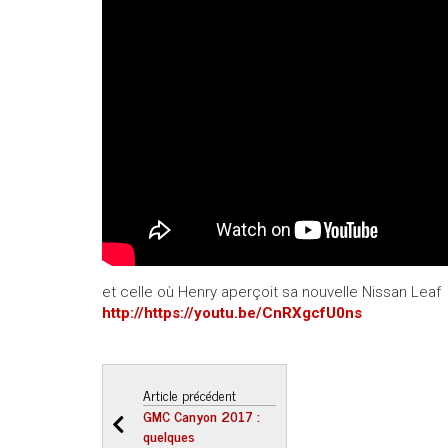
et celle où Henry aperçoit sa nouvelle Nissan Leaf
http://https://youtu.be/CnRXgcfU0ns
Article précédent
GMC Canyon 2017 :
quelques