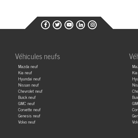
Véhicules neufs
Vé
Mazda neuf
Ma
Kia neuf
Kia
Hyundai neuf
Hyu
Nissan neuf
Nis
Chevrolet neuf
Che
Buick neuf
Bui
GMC neuf
GM
Corvette neuf
Cor
Genesis neuf
Gen
Volvo neuf
Vol