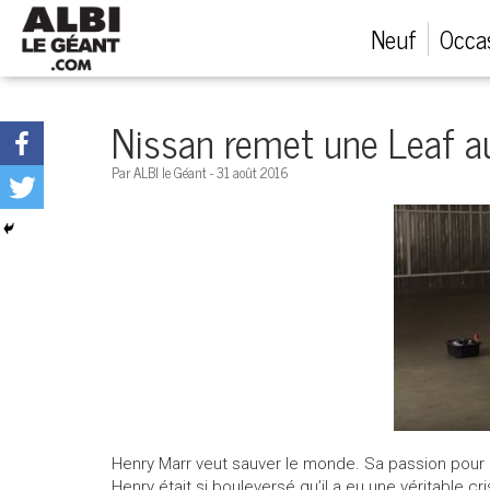
Menu
Neuf
Occa
Véhicules neufs
Nissan remet une Leaf a
Véhicules d'occasion
Par ALBI le Géant - 31 août 2016
Financement automobile
Service après-vente
Emploi et carrières
Concessions
Henry Marr veut sauver le monde. Sa passion pour la
Appeler nous maintenant!
Henry était si bouleversé qu’il a eu une véritable c