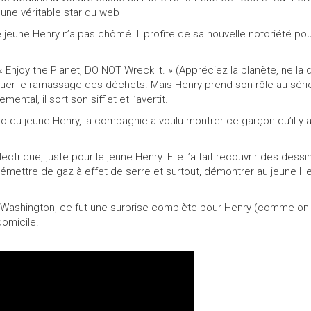
une véritable star du web
e jeune Henry n’a pas chômé. Il profite de sa nouvelle notoriété p
lé « Enjoy the Planet, DO NOT Wreck It. » (Appréciez la planète, ne l
tuer le ramassage des déchets. Mais Henry prend son rôle au sérieu
ntal, il sort son sifflet et l’avertit.
éo du jeune Henry, la compagnie a voulu montrer ce garçon qu’il y 
lectrique, juste pour le jeune Henry. Elle l’a fait recouvrir des dess
s émettre de gaz à effet de serre et surtout, démontrer au jeune H
t, Washington, ce fut une surprise complète pour Henry (comme on pe
domicile.