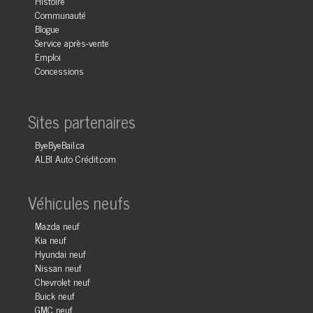
Histoire
Communauté
Blogue
Service après-vente
Emploi
Concessions
Sites partenaires
ByeByeBail.ca
ALBI Auto Crédit.com
Véhicules neufs
Mazda neuf
Kia neuf
Hyundai neuf
Nissan neuf
Chevrolet neuf
Buick neuf
GMC neuf