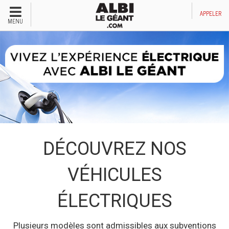
Menu
APPELER
MENU
Véhicules neufs
Véhicules d'occasions
Financement automobile
Service après-vente
DÉCOUVREZ NOS
Emploi et carrières
VÉHICULES
Concessions
ÉLECTRIQUES
Appeler nous maintenant!
Plusieurs modèles sont admissibles aux subventions