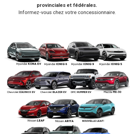
provinciales et fédérales.
Appeler nous maintenant!
Informez-vous chez votre concessionnaire.
1 855 771-2524
Langue
EN
FR